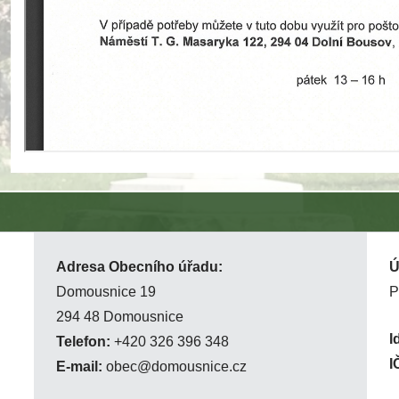
Adresa Obecního úřadu:
Ú
Domousnice 19
P
294 48 Domousnice
I
Telefon:
+420 326 396 348
I
E-mail:
obec@domousnice.cz