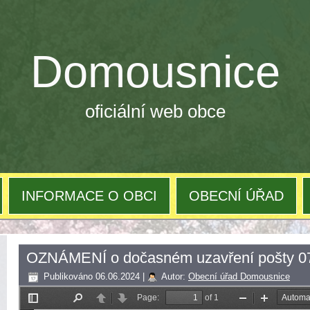
Domousnice
oficiální web obce
INFORMACE O OBCI
OBECNÍ ÚŘAD
OZNÁMENÍ o dočasném uzavření pošty 0
Publikováno
06.06.2024
|
Autor:
Obecní úřad Domousnice