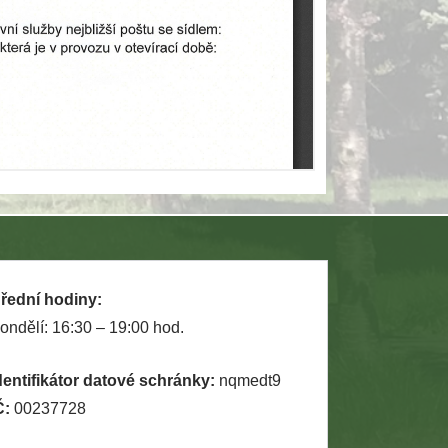
řední hodiny:
ondělí: 16:30 – 19:00 hod.
dentifikátor datové schránky:
nqmedt9
Č:
00237728