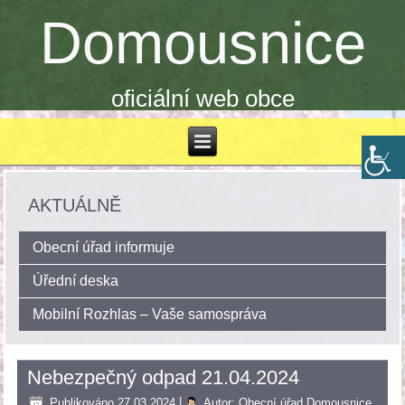
Domousnice
oficiální web obce
AKTUÁLNĚ
Obecní úřad informuje
Úřední deska
Mobilní Rozhlas – Vaše samospráva
Nebezpečný odpad 21.04.2024
Publikováno
27.03.2024
|
Autor:
Obecní úřad Domousnice