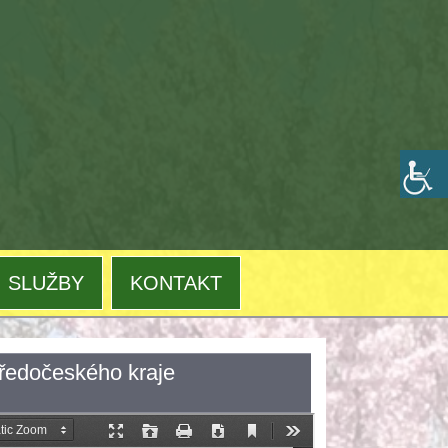
SLUŽBY
KONTAKT
tředočeského kraje