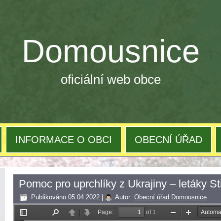
Domousnice
oficiální web obce
INFORMACE O OBCI
OBECNÍ ÚŘAD
Pomoc pro uprchlíky z Ukrajiny – letáky S
Publikováno
05.04.2022
|
Autor:
Obecní úřad Domousnice